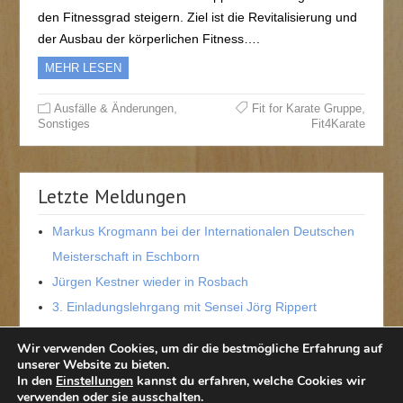
den Fitnessgrad steigern. Ziel ist die Revitalisierung und
der Ausbau der körperlichen Fitness….
MEHR LESEN
,
,
Ausfälle & Änderungen
Fit for Karate Gruppe
Sonstiges
Fit4Karate
Letzte Meldungen
Markus Krogmann bei der Internationalen Deutschen
Meisterschaft in Eschborn
Jürgen Kestner wieder in Rosbach
3. Einladungslehrgang mit Sensei Jörg Rippert
Neue dritte Dan-Trägerin in der Wetterau
Wir verwenden Cookies, um dir die bestmögliche Erfahrung auf
Hessische Meisterschaft 2026 in Mörlenbach
unserer Website zu bieten.
In den
Einstellungen
kannst du erfahren, welche Cookies wir
verwenden oder sie ausschalten.