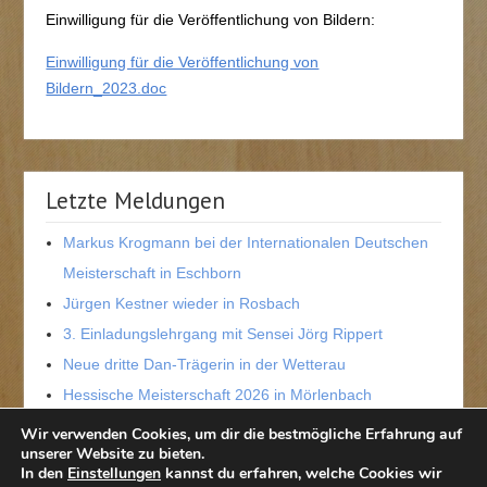
Einwilligung für die Veröffentlichung von Bildern:
Einwilligung für die Veröffentlichung von
Bildern_2023.doc
Letzte Meldungen
Markus Krogmann bei der Internationalen Deutschen
Meisterschaft in Eschborn
Jürgen Kestner wieder in Rosbach
3. Einladungslehrgang mit Sensei Jörg Rippert
Neue dritte Dan-Trägerin in der Wetterau
Hessische Meisterschaft 2026 in Mörlenbach
Wir verwenden Cookies, um dir die bestmögliche Erfahrung auf
unserer Website zu bieten.
In den
Einstellungen
kannst du erfahren, welche Cookies wir