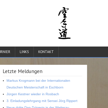
RNIER
LINKS
KONTAKT
Letzte Meldungen
Markus Krogmann bei der Internationalen
Deutschen Meisterschaft in Eschborn
Jürgen Kestner wieder in Rosbach
3. Einladungslehrgang mit Sensei Jörg Rippert
Neue dritte Dan-Trägerin in der Wetterau