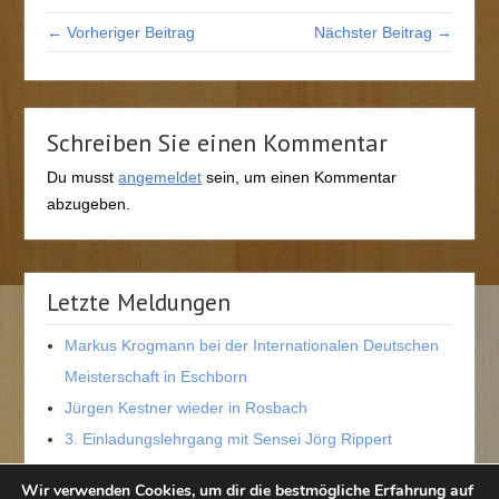
← Vorheriger Beitrag
Nächster Beitrag →
Schreiben Sie einen Kommentar
Du musst
angemeldet
sein, um einen Kommentar
abzugeben.
Letzte Meldungen
Markus Krogmann bei der Internationalen Deutschen
Meisterschaft in Eschborn
Jürgen Kestner wieder in Rosbach
3. Einladungslehrgang mit Sensei Jörg Rippert
Neue dritte Dan-Trägerin in der Wetterau
Wir verwenden Cookies, um dir die bestmögliche Erfahrung auf